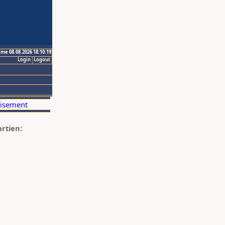
ime 08.08.2026 18:10:19
Login
Logout
artien: