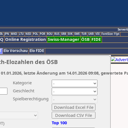
Servert
TA
JPN
MKD
LTU
NED
POL
POR
ROU
RUS
SRB
SVK
SWE
TUR
UKR
VIE
FontSize:11pt
AQ
Online Registration
Swiss-Manager
ÖSB
FIDE
T
Elo Vorschau
Elo FIDE
ch-Elozahlen des ÖSB
 01.01.2026, letzte Änderung am 14.01.2026 09:08, gewertete P
Kategorie
Geschlecht
Spielberechtigung
Top 100
UT)