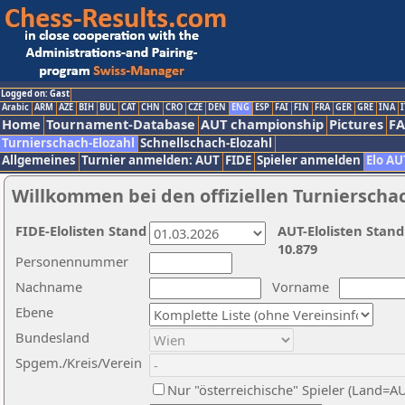
Logged on: Gast
Arabic
ARM
AZE
BIH
BUL
CAT
CHN
CRO
CZE
DEN
ENG
ESP
FAI
FIN
FRA
GER
GRE
INA
I
Home
Tournament-Database
AUT championship
Pictures
F
Turnierschach-Elozahl
Schnellschach-Elozahl
Allgemeines
Turnier anmelden: AUT
FIDE
Spieler anmelden
Elo AU
Willkommen bei den offiziellen Turnierscha
FIDE-Elolisten Stand
AUT-Elolisten Stand
10.879
Personennummer
Nachname
Vorname
Ebene
Bundesland
Spgem./Kreis/Verein
Nur "österreichische" Spieler (Land=A