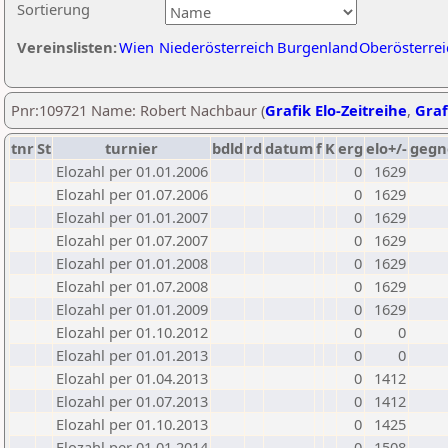
Sortierung
Vereinslisten:
Wien
Niederösterreich
Burgenland
Oberösterrei
Pnr:109721 Name: Robert Nachbaur (
Grafik Elo-Zeitreihe
,
Graf
tnr
St
turnier
bdld
rd
datum
f
K
erg
elo+/-
gegn
Elozahl per 01.01.2006
0
1629
Elozahl per 01.07.2006
0
1629
Elozahl per 01.01.2007
0
1629
Elozahl per 01.07.2007
0
1629
Elozahl per 01.01.2008
0
1629
Elozahl per 01.07.2008
0
1629
Elozahl per 01.01.2009
0
1629
Elozahl per 01.10.2012
0
0
Elozahl per 01.01.2013
0
0
Elozahl per 01.04.2013
0
1412
Elozahl per 01.07.2013
0
1412
Elozahl per 01.10.2013
0
1425
Elozahl per 01.01.2014
0
1508