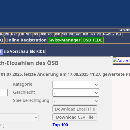
Servert
TA
JPN
MKD
LTU
NED
POL
POR
ROU
RUS
SRB
SVK
SWE
TUR
UKR
VIE
FontSize:11pt
AQ
Online Registration
Swiss-Manager
ÖSB
FIDE
T
Elo Vorschau
Elo FIDE
ch-Elozahlen des ÖSB
 01.07.2025, letzte Änderung am 17.08.2025 11:27, gewertete P
Kategorie
Geschlecht
Spielberechtigung
Top 100
UT)