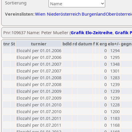
Sortierung
Vereinslisten:
Wien
Niederösterreich
Burgenland
Oberösterrei
Pnr:109637 Name: Peter Mueller (
Grafik Elo-Zeitreihe
,
Grafik P
tnr
St
turnier
bdld
rd
datum
f
K
erg
elo+/-
gegn
Elozahl per 01.01.2006
0
1294
Elozahl per 01.07.2006
0
1295
Elozahl per 01.01.2007
0
1348
Elozahl per 01.07.2007
0
1301
Elozahl per 01.01.2008
0
1283
Elozahl per 01.07.2008
0
1239
Elozahl per 01.01.2009
0
1239
Elozahl per 01.07.2009
0
1239
Elozahl per 01.01.2010
0
1228
Elozahl per 01.07.2010
0
1200
Elozahl per 01.01.2011
0
1183
Elozahl per 01.07.2011
0
1168
Elozahl per 01.01.2012
0
1168