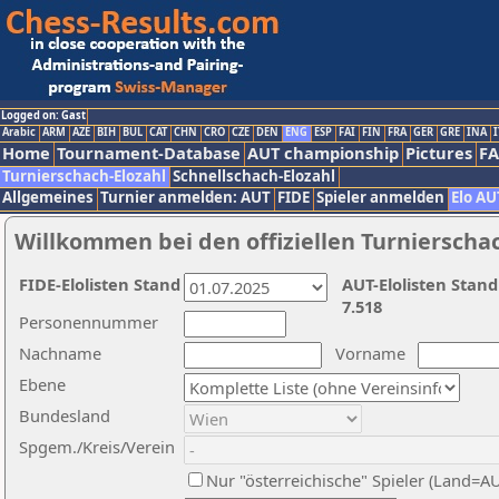
Logged on: Gast
Arabic
ARM
AZE
BIH
BUL
CAT
CHN
CRO
CZE
DEN
ENG
ESP
FAI
FIN
FRA
GER
GRE
INA
I
Home
Tournament-Database
AUT championship
Pictures
F
Turnierschach-Elozahl
Schnellschach-Elozahl
Allgemeines
Turnier anmelden: AUT
FIDE
Spieler anmelden
Elo AU
Willkommen bei den offiziellen Turnierscha
FIDE-Elolisten Stand
AUT-Elolisten Stand
7.518
Personennummer
Nachname
Vorname
Ebene
Bundesland
Spgem./Kreis/Verein
Nur "österreichische" Spieler (Land=A