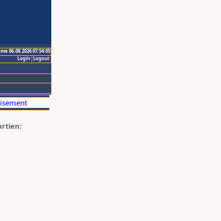
ime 06.08.2026 07:54:05
Login
Logout
artien: