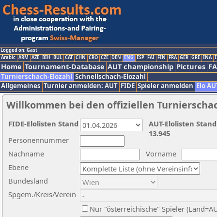
Logged on: Gast
Arabic
ARM
AZE
BIH
BUL
CAT
CHN
CRO
CZE
DEN
ENG
ESP
FAI
FIN
FRA
GER
GRE
INA
I
Home
Tournament-Database
AUT championship
Pictures
F
Turnierschach-Elozahl
Schnellschach-Elozahl
Allgemeines
Turnier anmelden: AUT
FIDE
Spieler anmelden
Elo AU
Willkommen bei den offiziellen Turnierscha
FIDE-Elolisten Stand
AUT-Elolisten Stand
13.945
Personennummer
Nachname
Vorname
Ebene
Bundesland
Spgem./Kreis/Verein
Nur "österreichische" Spieler (Land=A