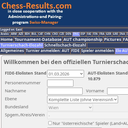
Logged on: Gast
Arabic
ARM
AZE
BIH
BUL
CAT
CHN
CRO
CZE
DEN
ENG
ESP
FAI
FIN
FRA
GER
GRE
INA
I
Home
Tournament-Database
AUT championship
Pictures
F
Turnierschach-Elozahl
Schnellschach-Elozahl
Allgemeines
Turnier anmelden: AUT
FIDE
Spieler anmelden
Elo AU
Willkommen bei den offiziellen Turnierscha
FIDE-Elolisten Stand
AUT-Elolisten Stand
10.879
Personennummer
Nachname
Vorname
Ebene
Bundesland
Spgem./Kreis/Verein
Nur "österreichische" Spieler (Land=A