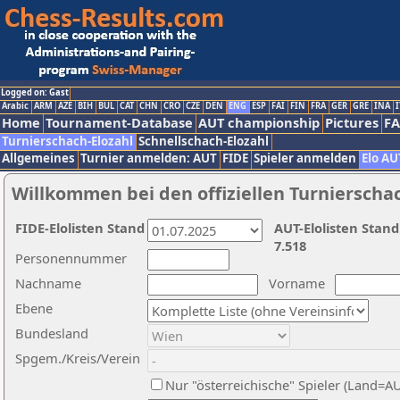
Logged on: Gast
Arabic
ARM
AZE
BIH
BUL
CAT
CHN
CRO
CZE
DEN
ENG
ESP
FAI
FIN
FRA
GER
GRE
INA
I
Home
Tournament-Database
AUT championship
Pictures
F
Turnierschach-Elozahl
Schnellschach-Elozahl
Allgemeines
Turnier anmelden: AUT
FIDE
Spieler anmelden
Elo AU
Willkommen bei den offiziellen Turnierscha
FIDE-Elolisten Stand
AUT-Elolisten Stand
7.518
Personennummer
Nachname
Vorname
Ebene
Bundesland
Spgem./Kreis/Verein
Nur "österreichische" Spieler (Land=A