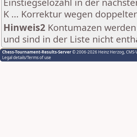
Einstiegselozahl in der nächst
K ... Korrektur wegen doppelt
Hinweis2
Kontumazen werden g
und sind in der Liste nicht enth
Chess-Tournament-Results-Server
© 2006-2026 Heinz Herzog
, CMS-
Legal details/Terms of use