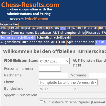
Logged on: Gast
Arabic
ARM
AZE
BIH
BUL
CAT
CHN
CRO
CZE
DEN
ENG
ESP
FAI
FIN
FRA
GER
GRE
INA
I
Home
Tournament-Database
AUT championship
Pictures
F
Turnierschach-Elozahl
Schnellschach-Elozahl
Allgemeines
Turnier anmelden: AUT
FIDE
Spieler anmelden
Elo AU
Willkommen bei den offiziellen Turnierscha
FIDE-Elolisten Stand
AUT-Elolisten Stand
7.518
Personennummer
Nachname
Vorname
Ebene
Bundesland
Spgem./Kreis/Verein
Nur "österreichische" Spieler (Land=A