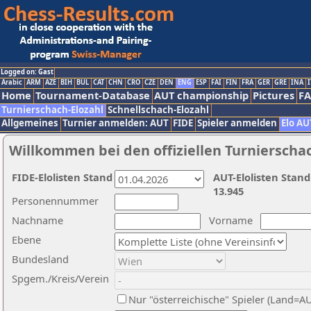
Logged on: Gast
Arabic
ARM
AZE
BIH
BUL
CAT
CHN
CRO
CZE
DEN
ENG
ESP
FAI
FIN
FRA
GER
GRE
INA
I
Home
Tournament-Database
AUT championship
Pictures
F
Turnierschach-Elozahl
Schnellschach-Elozahl
Allgemeines
Turnier anmelden: AUT
FIDE
Spieler anmelden
Elo AU
Willkommen bei den offiziellen Turnierscha
FIDE-Elolisten Stand
AUT-Elolisten Stand
13.945
Personennummer
Nachname
Vorname
Ebene
Bundesland
Spgem./Kreis/Verein
Nur "österreichische" Spieler (Land=A