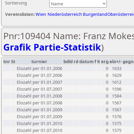
Sortierung
Vereinslisten:
Wien
Niederösterreich
Burgenland
Oberösterrei
Pnr:109404 Name: Franz Mokes
Grafik Partie-Statistik
)
tnr
St
turnier
bdld
rd
datum
f
K
erg
elo+/-
gegn
Elozahl per 01.01.2006
0
1633
Elozahl per 01.07.2006
0
1629
Elozahl per 01.01.2007
0
1612
Elozahl per 01.07.2007
0
1596
Elozahl per 01.01.2008
0
1584
Elozahl per 01.07.2008
0
1567
Elozahl per 01.01.2009
0
1567
Elozahl per 01.07.2009
0
1576
Elozahl per 01.01.2010
0
1575
Elozahl per 01.07.2010
0
1575