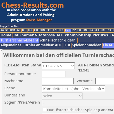
Logged on: Gast
Arabic
ARM
AZE
BIH
BUL
CAT
CHN
CRO
CZE
DEN
ENG
ESP
FAI
FIN
FRA
GER
GRE
INA
I
Home
Tournament-Database
AUT championship
Pictures
F
Turnierschach-Elozahl
Schnellschach-Elozahl
Allgemeines
Turnier anmelden: AUT
FIDE
Spieler anmelden
Elo AU
Willkommen bei den offiziellen Turnierscha
FIDE-Elolisten Stand
AUT-Elolisten Stand
13.945
Personennummer
Nachname
Vorname
Ebene
Bundesland
Spgem./Kreis/Verein
Nur "österreichische" Spieler (Land=A