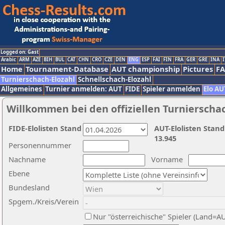
Logged on: Gast
Arabic
ARM
AZE
BIH
BUL
CAT
CHN
CRO
CZE
DEN
ENG
ESP
FAI
FIN
FRA
GER
GRE
INA
I
Home
Tournament-Database
AUT championship
Pictures
F
Turnierschach-Elozahl
Schnellschach-Elozahl
Allgemeines
Turnier anmelden: AUT
FIDE
Spieler anmelden
Elo AU
Willkommen bei den offiziellen Turnierscha
FIDE-Elolisten Stand
AUT-Elolisten Stand
13.945
Personennummer
Nachname
Vorname
Ebene
Bundesland
Spgem./Kreis/Verein
Nur "österreichische" Spieler (Land=A