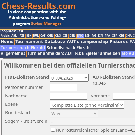
Logged on: Gast
Arabic
ARM
AZE
BIH
BUL
CAT
CHN
CRO
CZE
DEN
ENG
ESP
FAI
FIN
FRA
GER
GRE
INA
I
Home
Tournament-Database
AUT championship
Pictures
F
Turnierschach-Elozahl
Schnellschach-Elozahl
Allgemeines
Turnier anmelden: AUT
FIDE
Spieler anmelden
Elo AU
Willkommen bei den offiziellen Turnierscha
FIDE-Elolisten Stand
AUT-Elolisten Stand
13.945
Personennummer
Nachname
Vorname
Ebene
Bundesland
Spgem./Kreis/Verein
Nur "österreichische" Spieler (Land=A