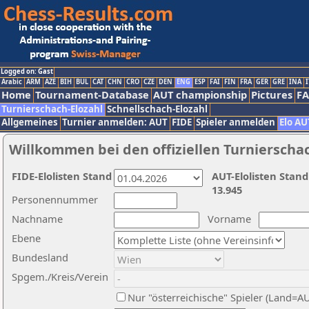
Logged on: Gast
Arabic
ARM
AZE
BIH
BUL
CAT
CHN
CRO
CZE
DEN
ENG
ESP
FAI
FIN
FRA
GER
GRE
INA
I
Home
Tournament-Database
AUT championship
Pictures
F
Turnierschach-Elozahl
Schnellschach-Elozahl
Allgemeines
Turnier anmelden: AUT
FIDE
Spieler anmelden
Elo AU
Willkommen bei den offiziellen Turnierscha
FIDE-Elolisten Stand
AUT-Elolisten Stand
13.945
Personennummer
Nachname
Vorname
Ebene
Bundesland
Spgem./Kreis/Verein
Nur "österreichische" Spieler (Land=A