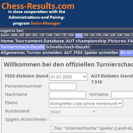
Logged on: Gast
Arabic
ARM
AZE
BIH
BUL
CAT
CHN
CRO
CZE
DEN
ENG
ESP
FAI
FIN
FRA
GER
GRE
INA
I
Home
Tournament-Database
AUT championship
Pictures
F
Turnierschach-Elozahl
Schnellschach-Elozahl
Allgemeines
Turnier anmelden: AUT
FIDE
Spieler anmelden
Elo AU
Willkommen bei den offiziellen Turnierscha
FIDE-Elolisten Stand
AUT-Elolisten Stand
7.518
Personennummer
Nachname
Vorname
Ebene
Bundesland
Spgem./Kreis/Verein
Nur "österreichische" Spieler (Land=A