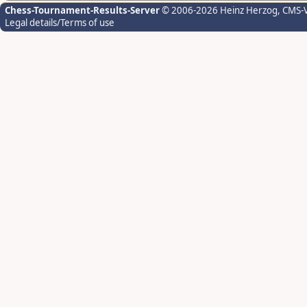
Chess-Tournament-Results-Server
© 2006-2026 Heinz Herzog
, CMS-
Legal details/Terms of use