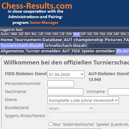
Logged on: Gast
Arabic
ARM
AZE
BIH
BUL
CAT
CHN
CRO
CZE
DEN
ENG
ESP
FAI
FIN
FRA
GER
GRE
INA
I
Home
Tournament-Database
AUT championship
Pictures
F
Turnierschach-Elozahl
Schnellschach-Elozahl
Allgemeines
Turnier anmelden: AUT
FIDE
Spieler anmelden
Elo AU
Willkommen bei den offiziellen Turnierscha
FIDE-Elolisten Stand
AUT-Elolisten Stand
13.945
Personennummer
Nachname
Vorname
Ebene
Bundesland
Spgem./Kreis/Verein
Nur "österreichische" Spieler (Land=A