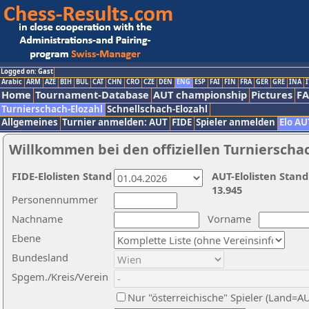
Logged on: Gast
Arabic
ARM
AZE
BIH
BUL
CAT
CHN
CRO
CZE
DEN
ENG
ESP
FAI
FIN
FRA
GER
GRE
INA
I
Home
Tournament-Database
AUT championship
Pictures
F
Turnierschach-Elozahl
Schnellschach-Elozahl
Allgemeines
Turnier anmelden: AUT
FIDE
Spieler anmelden
Elo AU
Willkommen bei den offiziellen Turnierscha
FIDE-Elolisten Stand
AUT-Elolisten Stand
13.945
Personennummer
Nachname
Vorname
Ebene
Bundesland
Spgem./Kreis/Verein
Nur "österreichische" Spieler (Land=A