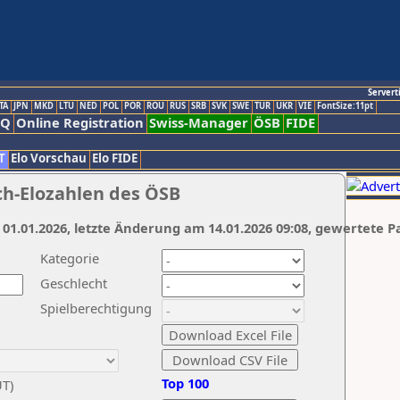
Servert
TA
JPN
MKD
LTU
NED
POL
POR
ROU
RUS
SRB
SVK
SWE
TUR
UKR
VIE
FontSize:11pt
AQ
Online Registration
Swiss-Manager
ÖSB
FIDE
T
Elo Vorschau
Elo FIDE
ch-Elozahlen des ÖSB
 01.01.2026, letzte Änderung am 14.01.2026 09:08, gewertete P
Kategorie
Geschlecht
Spielberechtigung
Top 100
UT)