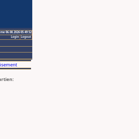
ime 06.08.2026 05:49:52
Login
Logout
artien: