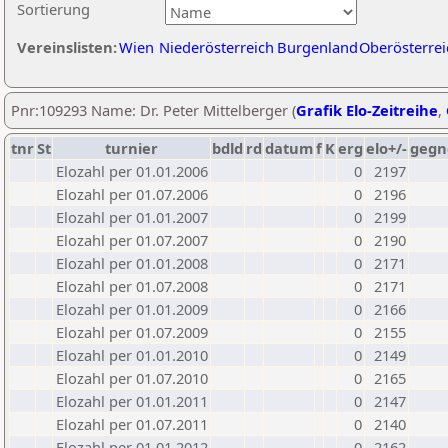
Sortierung
Vereinslisten:
Wien
Niederösterreich
Burgenland
Oberösterrei
Pnr:109293 Name: Dr. Peter Mittelberger (
Grafik Elo-Zeitreihe
,
tnr
St
turnier
bdld
rd
datum
f
K
erg
elo+/-
gegn
Elozahl per 01.01.2006
0
2197
Elozahl per 01.07.2006
0
2196
Elozahl per 01.01.2007
0
2199
Elozahl per 01.07.2007
0
2190
Elozahl per 01.01.2008
0
2171
Elozahl per 01.07.2008
0
2171
Elozahl per 01.01.2009
0
2166
Elozahl per 01.07.2009
0
2155
Elozahl per 01.01.2010
0
2149
Elozahl per 01.07.2010
0
2165
Elozahl per 01.01.2011
0
2147
Elozahl per 01.07.2011
0
2140
Elozahl per 01.01.2012
0
2162