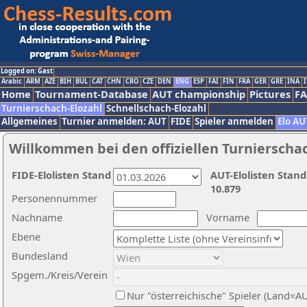
Logged on: Gast
Arabic
ARM
AZE
BIH
BUL
CAT
CHN
CRO
CZE
DEN
ENG
ESP
FAI
FIN
FRA
GER
GRE
INA
I
Home
Tournament-Database
AUT championship
Pictures
F
Turnierschach-Elozahl
Schnellschach-Elozahl
Allgemeines
Turnier anmelden: AUT
FIDE
Spieler anmelden
Elo AU
Willkommen bei den offiziellen Turnierscha
FIDE-Elolisten Stand
AUT-Elolisten Stand
10.879
Personennummer
Nachname
Vorname
Ebene
Bundesland
Spgem./Kreis/Verein
Nur "österreichische" Spieler (Land=A