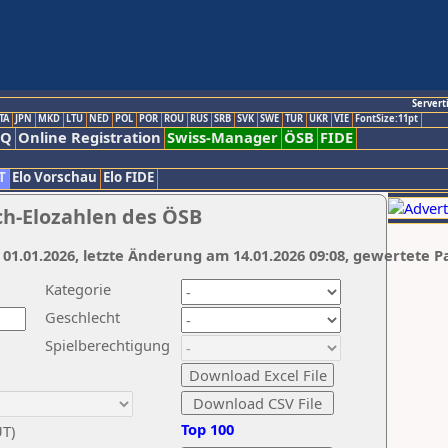
Servert
TA
JPN
MKD
LTU
NED
POL
POR
ROU
RUS
SRB
SVK
SWE
TUR
UKR
VIE
FontSize:11pt
AQ
Online Registration
Swiss-Manager
ÖSB
FIDE
T
Elo Vorschau
Elo FIDE
ch-Elozahlen des ÖSB
 01.01.2026, letzte Änderung am 14.01.2026 09:08, gewertete P
Kategorie
Geschlecht
Spielberechtigung
Top 100
UT)