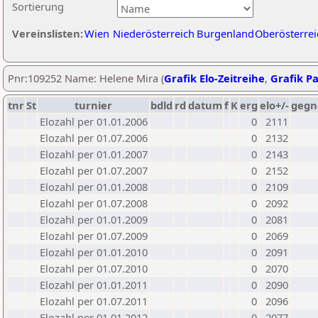
Sortierung
Vereinslisten:
Wien
Niederösterreich
Burgenland
Oberösterrei
Pnr:109252 Name: Helene Mira (
Grafik Elo-Zeitreihe
,
Grafik Pa
tnr
St
turnier
bdld
rd
datum
f
K
erg
elo+/-
gegn
Elozahl per 01.01.2006
0
2111
Elozahl per 01.07.2006
0
2132
Elozahl per 01.01.2007
0
2143
Elozahl per 01.07.2007
0
2152
Elozahl per 01.01.2008
0
2109
Elozahl per 01.07.2008
0
2092
Elozahl per 01.01.2009
0
2081
Elozahl per 01.07.2009
0
2069
Elozahl per 01.01.2010
0
2091
Elozahl per 01.07.2010
0
2070
Elozahl per 01.01.2011
0
2090
Elozahl per 01.07.2011
0
2096
Elozahl per 01.01.2012
0
2077