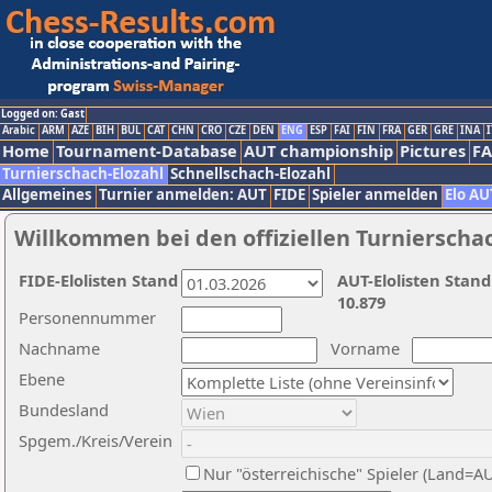
Logged on: Gast
Arabic
ARM
AZE
BIH
BUL
CAT
CHN
CRO
CZE
DEN
ENG
ESP
FAI
FIN
FRA
GER
GRE
INA
I
Home
Tournament-Database
AUT championship
Pictures
F
Turnierschach-Elozahl
Schnellschach-Elozahl
Allgemeines
Turnier anmelden: AUT
FIDE
Spieler anmelden
Elo AU
Willkommen bei den offiziellen Turnierscha
FIDE-Elolisten Stand
AUT-Elolisten Stand
10.879
Personennummer
Nachname
Vorname
Ebene
Bundesland
Spgem./Kreis/Verein
Nur "österreichische" Spieler (Land=A