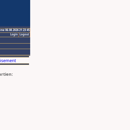
ime 06.08.2026 21:23:45
Login
Logout
artien: