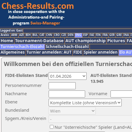
Logged on: Gast
Arabic
ARM
AZE
BIH
BUL
CAT
CHN
CRO
CZE
DEN
ENG
ESP
FAI
FIN
FRA
GER
GRE
INA
I
Home
Tournament-Database
AUT championship
Pictures
F
Turnierschach-Elozahl
Schnellschach-Elozahl
Allgemeines
Turnier anmelden: AUT
FIDE
Spieler anmelden
Elo AU
Willkommen bei den offiziellen Turnierscha
FIDE-Elolisten Stand
AUT-Elolisten Stand
13.945
Personennummer
Nachname
Vorname
Ebene
Bundesland
Spgem./Kreis/Verein
Nur "österreichische" Spieler (Land=A