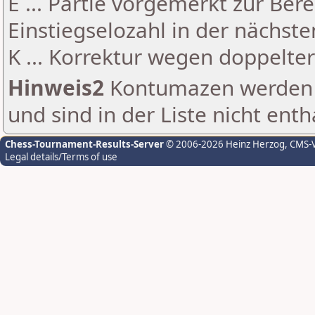
E ... Partie vorgemerkt zur Be
Einstiegselozahl in der nächst
K ... Korrektur wegen doppelt
Hinweis2
Kontumazen werden g
und sind in der Liste nicht enth
Chess-Tournament-Results-Server
© 2006-2026 Heinz Herzog
, CMS-
Legal details/Terms of use