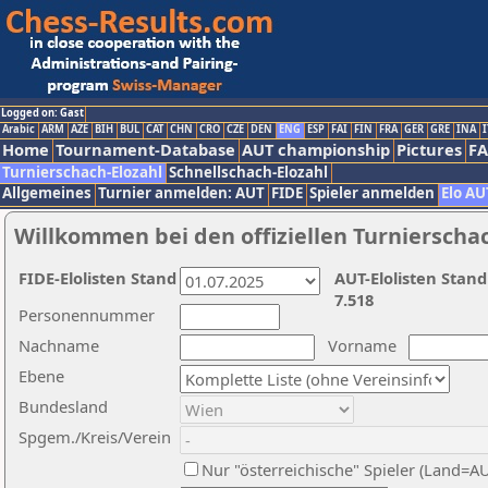
Logged on: Gast
Arabic
ARM
AZE
BIH
BUL
CAT
CHN
CRO
CZE
DEN
ENG
ESP
FAI
FIN
FRA
GER
GRE
INA
I
Home
Tournament-Database
AUT championship
Pictures
F
Turnierschach-Elozahl
Schnellschach-Elozahl
Allgemeines
Turnier anmelden: AUT
FIDE
Spieler anmelden
Elo AU
Willkommen bei den offiziellen Turnierscha
FIDE-Elolisten Stand
AUT-Elolisten Stand
7.518
Personennummer
Nachname
Vorname
Ebene
Bundesland
Spgem./Kreis/Verein
Nur "österreichische" Spieler (Land=A