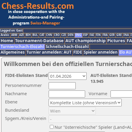
Logged on: Gast
Arabic
ARM
AZE
BIH
BUL
CAT
CHN
CRO
CZE
DEN
ENG
ESP
FAI
FIN
FRA
GER
GRE
INA
I
Home
Tournament-Database
AUT championship
Pictures
F
Turnierschach-Elozahl
Schnellschach-Elozahl
Allgemeines
Turnier anmelden: AUT
FIDE
Spieler anmelden
Elo AU
Willkommen bei den offiziellen Turnierscha
FIDE-Elolisten Stand
AUT-Elolisten Stand
13.945
Personennummer
Nachname
Vorname
Ebene
Bundesland
Spgem./Kreis/Verein
Nur "österreichische" Spieler (Land=A