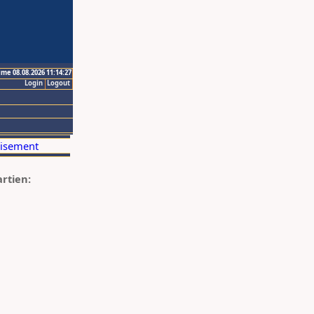
ime 08.08.2026 11:14:27
Login
Logout
artien: