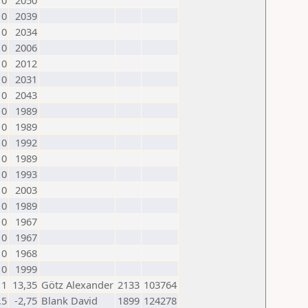
0
2050
0
2039
0
2034
0
2006
0
2012
0
2031
0
2043
0
1989
0
1989
0
1992
0
1989
0
1993
0
2003
0
1989
0
1967
0
1967
0
1968
0
1999
1
13,35
Götz Alexander
2133
103764
,5
-2,75
Blank David
1899
124278