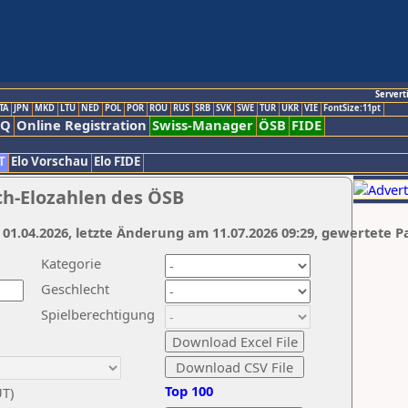
Servert
TA
JPN
MKD
LTU
NED
POL
POR
ROU
RUS
SRB
SVK
SWE
TUR
UKR
VIE
FontSize:11pt
AQ
Online Registration
Swiss-Manager
ÖSB
FIDE
T
Elo Vorschau
Elo FIDE
ch-Elozahlen des ÖSB
 01.04.2026, letzte Änderung am 11.07.2026 09:29, gewertete P
Kategorie
Geschlecht
Spielberechtigung
Top 100
UT)