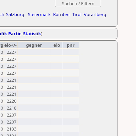
ch
Salzburg
Steiermark
Kärnten
Tirol
Vorarlberg
fik Partie-Statistik
)
rg
elo+/-
gegner
elo
pnr
0
2227
0
2227
0
2227
0
2227
0
2221
0
2221
0
2221
0
2220
0
2218
0
2207
0
2207
0
2193
0
2191