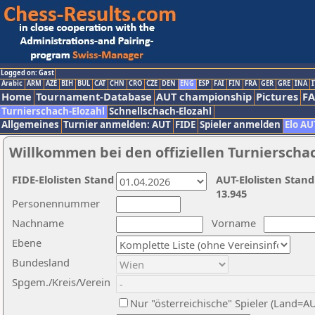
Logged on: Gast
Arabic
ARM
AZE
BIH
BUL
CAT
CHN
CRO
CZE
DEN
ENG
ESP
FAI
FIN
FRA
GER
GRE
INA
I
Home
Tournament-Database
AUT championship
Pictures
F
Turnierschach-Elozahl
Schnellschach-Elozahl
Allgemeines
Turnier anmelden: AUT
FIDE
Spieler anmelden
Elo AU
Willkommen bei den offiziellen Turnierscha
FIDE-Elolisten Stand
AUT-Elolisten Stand
13.945
Personennummer
Nachname
Vorname
Ebene
Bundesland
Spgem./Kreis/Verein
Nur "österreichische" Spieler (Land=A