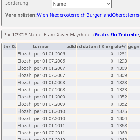
Sortierung
Vereinslisten:
Wien
Niederösterreich
Burgenland
Oberösterrei
Pnr:109028 Name: Franz Xaver Mayrhofer (
Grafik Elo-Zeitreihe
tnr
St
turnier
bdld
rd
datum
f
K
erg
elo+/-
gegn
Elozahl per 01.01.2006
0
1281
Elozahl per 01.07.2006
0
1293
Elozahl per 01.01.2007
0
1309
Elozahl per 01.07.2007
0
1309
Elozahl per 01.01.2008
0
1323
Elozahl per 01.07.2008
0
1323
Elozahl per 01.01.2009
0
1352
Elozahl per 01.07.2009
0
1352
Elozahl per 01.01.2010
0
1375
Elozahl per 01.07.2010
0
1364
Elozahl per 01.01.2011
0
1368
Elozahl per 01.07.2011
0
1368
Elozahl per 01.01.2012
0
1368