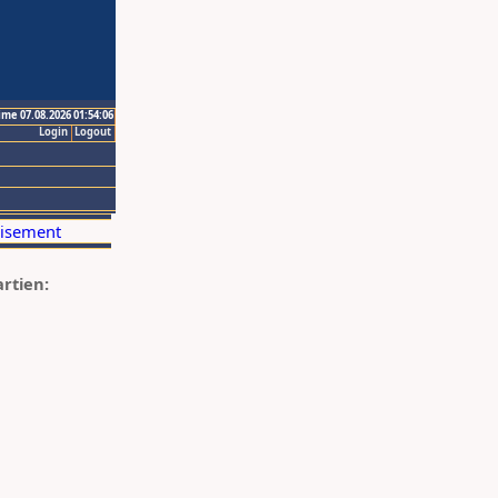
ime 07.08.2026 01:54:06
Login
Logout
artien: