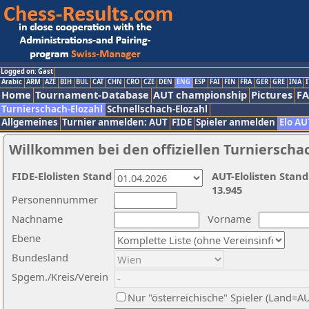
Logged on: Gast
Arabic
ARM
AZE
BIH
BUL
CAT
CHN
CRO
CZE
DEN
ENG
ESP
FAI
FIN
FRA
GER
GRE
INA
I
Home
Tournament-Database
AUT championship
Pictures
F
Turnierschach-Elozahl
Schnellschach-Elozahl
Allgemeines
Turnier anmelden: AUT
FIDE
Spieler anmelden
Elo AU
Willkommen bei den offiziellen Turnierscha
FIDE-Elolisten Stand
AUT-Elolisten Stand
13.945
Personennummer
Nachname
Vorname
Ebene
Bundesland
Spgem./Kreis/Verein
Nur "österreichische" Spieler (Land=A