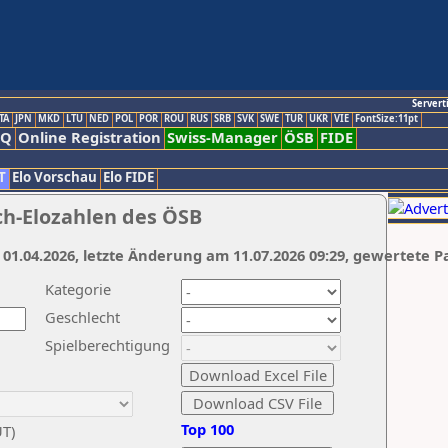
Servert
TA
JPN
MKD
LTU
NED
POL
POR
ROU
RUS
SRB
SVK
SWE
TUR
UKR
VIE
FontSize:11pt
AQ
Online Registration
Swiss-Manager
ÖSB
FIDE
T
Elo Vorschau
Elo FIDE
ch-Elozahlen des ÖSB
 01.04.2026, letzte Änderung am 11.07.2026 09:29, gewertete P
Kategorie
Geschlecht
Spielberechtigung
Top 100
UT)