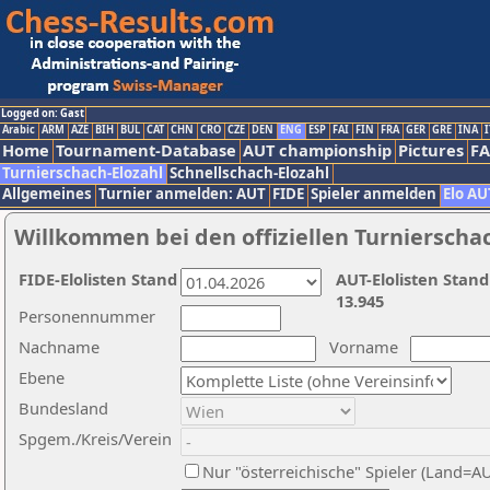
Logged on: Gast
Arabic
ARM
AZE
BIH
BUL
CAT
CHN
CRO
CZE
DEN
ENG
ESP
FAI
FIN
FRA
GER
GRE
INA
I
Home
Tournament-Database
AUT championship
Pictures
F
Turnierschach-Elozahl
Schnellschach-Elozahl
Allgemeines
Turnier anmelden: AUT
FIDE
Spieler anmelden
Elo AU
Willkommen bei den offiziellen Turnierscha
FIDE-Elolisten Stand
AUT-Elolisten Stand
13.945
Personennummer
Nachname
Vorname
Ebene
Bundesland
Spgem./Kreis/Verein
Nur "österreichische" Spieler (Land=A