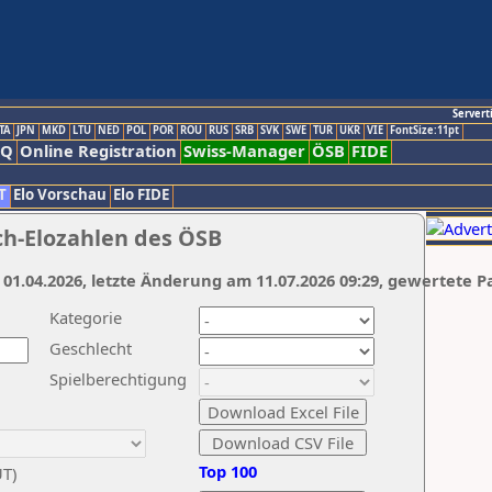
Servert
TA
JPN
MKD
LTU
NED
POL
POR
ROU
RUS
SRB
SVK
SWE
TUR
UKR
VIE
FontSize:11pt
AQ
Online Registration
Swiss-Manager
ÖSB
FIDE
T
Elo Vorschau
Elo FIDE
ch-Elozahlen des ÖSB
 01.04.2026, letzte Änderung am 11.07.2026 09:29, gewertete P
Kategorie
Geschlecht
Spielberechtigung
Top 100
UT)