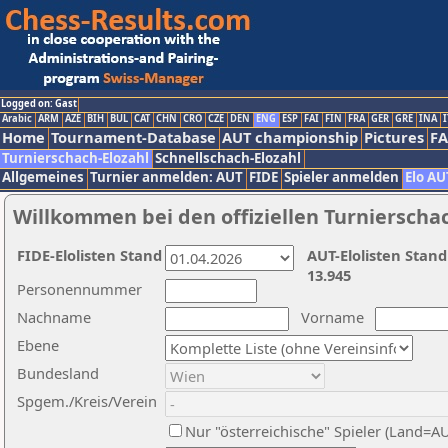
Logged on: Gast
Arabic
ARM
AZE
BIH
BUL
CAT
CHN
CRO
CZE
DEN
ENG
ESP
FAI
FIN
FRA
GER
GRE
INA
I
Home
Tournament-Database
AUT championship
Pictures
F
Turnierschach-Elozahl
Schnellschach-Elozahl
Allgemeines
Turnier anmelden: AUT
FIDE
Spieler anmelden
Elo AU
Willkommen bei den offiziellen Turnierscha
FIDE-Elolisten Stand
AUT-Elolisten Stand
13.945
Personennummer
Nachname
Vorname
Ebene
Bundesland
Spgem./Kreis/Verein
Nur "österreichische" Spieler (Land=A