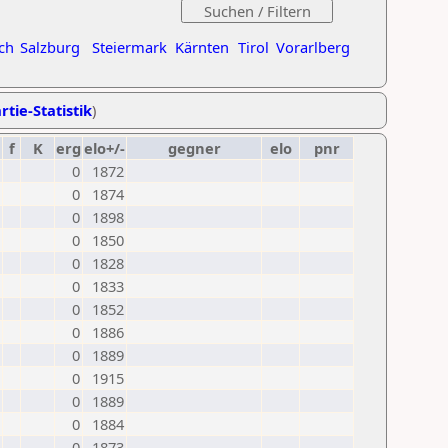
ch
Salzburg
Steiermark
Kärnten
Tirol
Vorarlberg
rtie-Statistik
)
f
K
erg
elo+/-
gegner
elo
pnr
0
1872
0
1874
0
1898
0
1850
0
1828
0
1833
0
1852
0
1886
0
1889
0
1915
0
1889
0
1884
0
1873