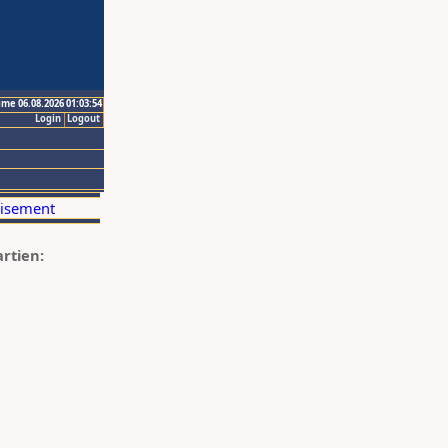
ime 06.08.2026 01:03:54
Login
Logout
artien: