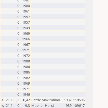
0
1987
0
1980
0
1961
0
1957
0
1957
0
1949
0
1969
0
1966
0
1967
0
1971
0
1972
0
1988
0
1986
0
1986
0
1982
0
1969
0
1971
0
1946
s
21.1
0,5
-0,42
Petric Maximilian
1932
110596
w
21.1
0
-9,3
Mueller Horst
1989
109617