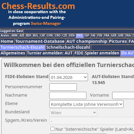
Logged on: Gast
Arabic
ARM
AZE
BIH
BUL
CAT
CHN
CRO
CZE
DEN
ENG
ESP
FAI
FIN
FRA
GER
GRE
INA
I
Home
Tournament-Database
AUT championship
Pictures
F
Turnierschach-Elozahl
Schnellschach-Elozahl
Allgemeines
Turnier anmelden: AUT
FIDE
Spieler anmelden
Elo AU
Willkommen bei den offiziellen Turnierscha
FIDE-Elolisten Stand
AUT-Elolisten Stand
13.945
Personennummer
Nachname
Vorname
Ebene
Bundesland
Spgem./Kreis/Verein
Nur "österreichische" Spieler (Land=A