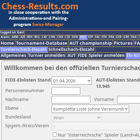
Logged on: Gast
Arabic
ARM
AZE
BIH
BUL
CAT
CHN
CRO
CZE
DEN
ENG
ESP
FAI
FIN
FRA
GER
GRE
INA
I
Home
Tournament-Database
AUT championship
Pictures
F
Turnierschach-Elozahl
Schnellschach-Elozahl
Allgemeines
Turnier anmelden: AUT
FIDE
Spieler anmelden
Elo AU
Willkommen bei den offiziellen Turnierscha
FIDE-Elolisten Stand
AUT-Elolisten Stand
13.945
Personennummer
Nachname
Vorname
Ebene
Bundesland
Spgem./Kreis/Verein
Nur "österreichische" Spieler (Land=A