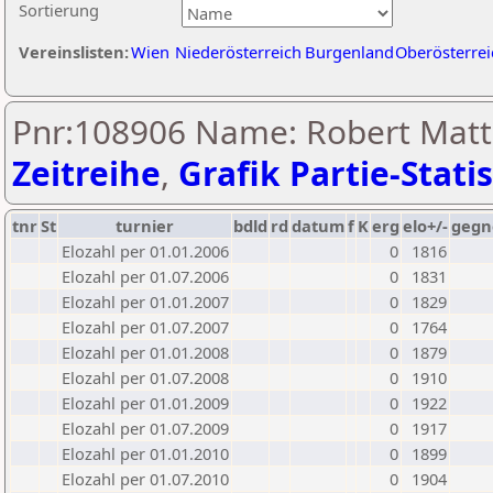
Sortierung
Vereinslisten:
Wien
Niederösterreich
Burgenland
Oberösterrei
Pnr:108906 Name: Robert Matt
Zeitreihe
,
Grafik Partie-Statis
tnr
St
turnier
bdld
rd
datum
f
K
erg
elo+/-
gegn
Elozahl per 01.01.2006
0
1816
Elozahl per 01.07.2006
0
1831
Elozahl per 01.01.2007
0
1829
Elozahl per 01.07.2007
0
1764
Elozahl per 01.01.2008
0
1879
Elozahl per 01.07.2008
0
1910
Elozahl per 01.01.2009
0
1922
Elozahl per 01.07.2009
0
1917
Elozahl per 01.01.2010
0
1899
Elozahl per 01.07.2010
0
1904