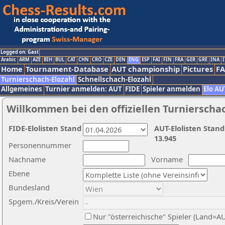
Logged on: Gast
Arabic
ARM
AZE
BIH
BUL
CAT
CHN
CRO
CZE
DEN
ENG
ESP
FAI
FIN
FRA
GER
GRE
INA
I
Home
Tournament-Database
AUT championship
Pictures
F
Turnierschach-Elozahl
Schnellschach-Elozahl
Allgemeines
Turnier anmelden: AUT
FIDE
Spieler anmelden
Elo AU
Willkommen bei den offiziellen Turnierscha
FIDE-Elolisten Stand
AUT-Elolisten Stand
13.945
Personennummer
Nachname
Vorname
Ebene
Bundesland
Spgem./Kreis/Verein
Nur "österreichische" Spieler (Land=A