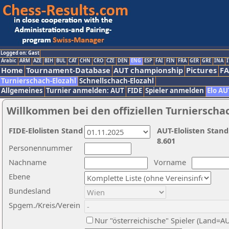
Logged on: Gast
Arabic
ARM
AZE
BIH
BUL
CAT
CHN
CRO
CZE
DEN
ENG
ESP
FAI
FIN
FRA
GER
GRE
INA
I
Home
Tournament-Database
AUT championship
Pictures
F
Turnierschach-Elozahl
Schnellschach-Elozahl
Allgemeines
Turnier anmelden: AUT
FIDE
Spieler anmelden
Elo AU
Willkommen bei den offiziellen Turnierscha
FIDE-Elolisten Stand
AUT-Elolisten Stand
8.601
Personennummer
Nachname
Vorname
Ebene
Bundesland
Spgem./Kreis/Verein
Nur "österreichische" Spieler (Land=A