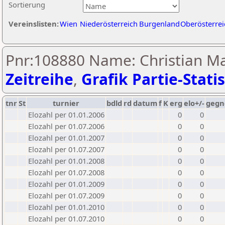
Sortierung
Vereinslisten:
Wien
Niederösterreich
Burgenland
Oberösterrei
Pnr:108880 Name: Christian Ma
Zeitreihe
,
Grafik Partie-Statis
tnr
St
turnier
bdld
rd
datum
f
K
erg
elo+/-
gegn
Elozahl per 01.01.2006
0
0
Elozahl per 01.07.2006
0
0
Elozahl per 01.01.2007
0
0
Elozahl per 01.07.2007
0
0
Elozahl per 01.01.2008
0
0
Elozahl per 01.07.2008
0
0
Elozahl per 01.01.2009
0
0
Elozahl per 01.07.2009
0
0
Elozahl per 01.01.2010
0
0
Elozahl per 01.07.2010
0
0