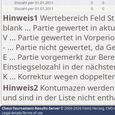
Elozahl per 01.01.2011
0
0
Elozahl per 01.07.2011
0
0
Hinweis1
Wertebereich Feld St 
blank ... Partie gewertet in akt
V ... Partie gewertet in Vorperi
- ... Partie nicht gewertet, da 
E ... Partie vorgemerkt zur Be
Einstiegselozahl in der nächst
K ... Korrektur wegen doppelt
Hinweis2
Kontumazen werden g
und sind in der Liste nicht enth
Chess-Tournament-Results-Server
© 2006-2026 Heinz Herzog
, CMS-
Legal details/Terms of use