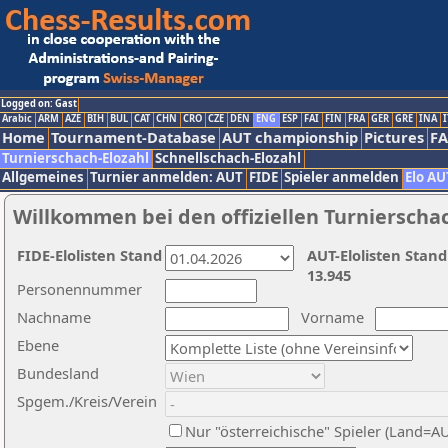
Logged on: Gast
Arabic
ARM
AZE
BIH
BUL
CAT
CHN
CRO
CZE
DEN
ENG
ESP
FAI
FIN
FRA
GER
GRE
INA
I
Home
Tournament-Database
AUT championship
Pictures
F
Turnierschach-Elozahl
Schnellschach-Elozahl
Allgemeines
Turnier anmelden: AUT
FIDE
Spieler anmelden
Elo AU
Willkommen bei den offiziellen Turnierscha
FIDE-Elolisten Stand
AUT-Elolisten Stand
13.945
Personennummer
Nachname
Vorname
Ebene
Bundesland
Spgem./Kreis/Verein
Nur "österreichische" Spieler (Land=A