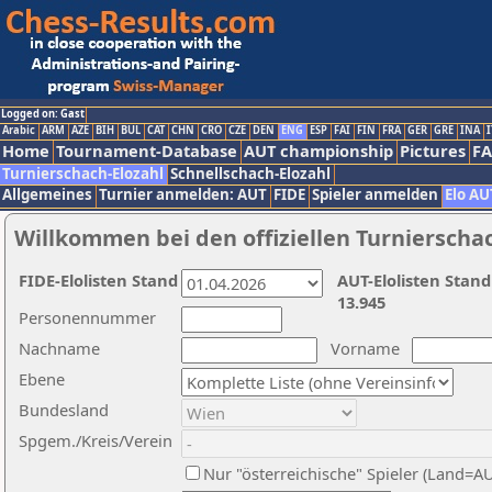
Logged on: Gast
Arabic
ARM
AZE
BIH
BUL
CAT
CHN
CRO
CZE
DEN
ENG
ESP
FAI
FIN
FRA
GER
GRE
INA
I
Home
Tournament-Database
AUT championship
Pictures
F
Turnierschach-Elozahl
Schnellschach-Elozahl
Allgemeines
Turnier anmelden: AUT
FIDE
Spieler anmelden
Elo AU
Willkommen bei den offiziellen Turnierscha
FIDE-Elolisten Stand
AUT-Elolisten Stand
13.945
Personennummer
Nachname
Vorname
Ebene
Bundesland
Spgem./Kreis/Verein
Nur "österreichische" Spieler (Land=A