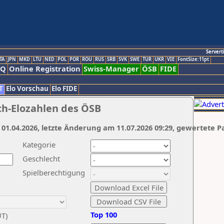
Servert
TA
JPN
MKD
LTU
NED
POL
POR
ROU
RUS
SRB
SVK
SWE
TUR
UKR
VIE
FontSize:11pt
AQ
Online Registration
Swiss-Manager
ÖSB
FIDE
T
Elo Vorschau
Elo FIDE
ch-Elozahlen des ÖSB
 01.04.2026, letzte Änderung am 11.07.2026 09:29, gewertete P
Kategorie
Geschlecht
Spielberechtigung
Top 100
UT)