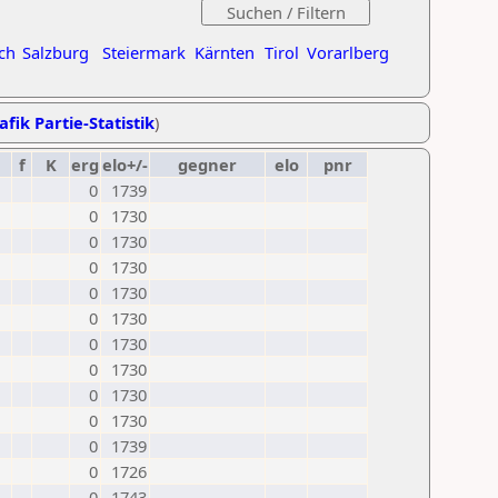
ch
Salzburg
Steiermark
Kärnten
Tirol
Vorarlberg
afik Partie-Statistik
)
f
K
erg
elo+/-
gegner
elo
pnr
0
1739
0
1730
0
1730
0
1730
0
1730
0
1730
0
1730
0
1730
0
1730
0
1730
0
1739
0
1726
0
1743