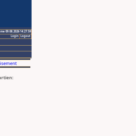
ime 09.08.2026 14:27:59
Login
Logout
artien: