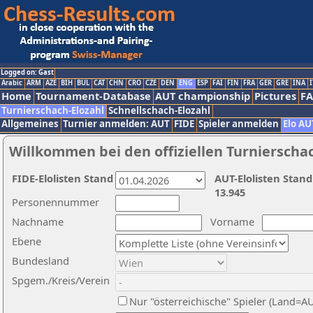
Logged on: Gast
Arabic
ARM
AZE
BIH
BUL
CAT
CHN
CRO
CZE
DEN
ENG
ESP
FAI
FIN
FRA
GER
GRE
INA
I
Home
Tournament-Database
AUT championship
Pictures
F
Turnierschach-Elozahl
Schnellschach-Elozahl
Allgemeines
Turnier anmelden: AUT
FIDE
Spieler anmelden
Elo AU
Willkommen bei den offiziellen Turnierscha
FIDE-Elolisten Stand
AUT-Elolisten Stand
13.945
Personennummer
Nachname
Vorname
Ebene
Bundesland
Spgem./Kreis/Verein
Nur "österreichische" Spieler (Land=A