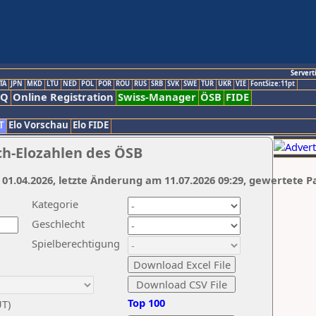
Servert
TA
JPN
MKD
LTU
NED
POL
POR
ROU
RUS
SRB
SVK
SWE
TUR
UKR
VIE
FontSize:11pt
AQ
Online Registration
Swiss-Manager
ÖSB
FIDE
T
Elo Vorschau
Elo FIDE
ch-Elozahlen des ÖSB
 01.04.2026, letzte Änderung am 11.07.2026 09:29, gewertete P
Kategorie
Geschlecht
Spielberechtigung
Top 100
UT)