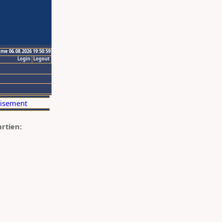
ime 06.08.2026 19:50:59
Login
Logout
artien: