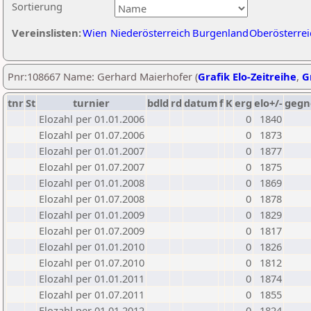
Sortierung
Vereinslisten:
Wien
Niederösterreich
Burgenland
Oberösterrei
Pnr:108667 Name: Gerhard Maierhofer (
Grafik Elo-Zeitreihe
,
G
tnr
St
turnier
bdld
rd
datum
f
K
erg
elo+/-
gegn
Elozahl per 01.01.2006
0
1840
Elozahl per 01.07.2006
0
1873
Elozahl per 01.01.2007
0
1877
Elozahl per 01.07.2007
0
1875
Elozahl per 01.01.2008
0
1869
Elozahl per 01.07.2008
0
1878
Elozahl per 01.01.2009
0
1829
Elozahl per 01.07.2009
0
1817
Elozahl per 01.01.2010
0
1826
Elozahl per 01.07.2010
0
1812
Elozahl per 01.01.2011
0
1874
Elozahl per 01.07.2011
0
1855
Elozahl per 01.01.2012
0
1824