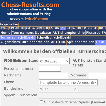
Logged on: Gast
Arabic
ARM
AZE
BIH
BUL
CAT
CHN
CRO
CZE
DEN
ENG
ESP
FAI
FIN
FRA
GER
GRE
INA
I
Home
Tournament-Database
AUT championship
Pictures
F
Turnierschach-Elozahl
Schnellschach-Elozahl
Allgemeines
Turnier anmelden: AUT
FIDE
Spieler anmelden
Elo AU
Willkommen bei den offiziellen Turnierscha
FIDE-Elolisten Stand
AUT-Elolisten Stand
13.945
Personennummer
Nachname
Vorname
Ebene
Bundesland
Spgem./Kreis/Verein
Nur "österreichische" Spieler (Land=A