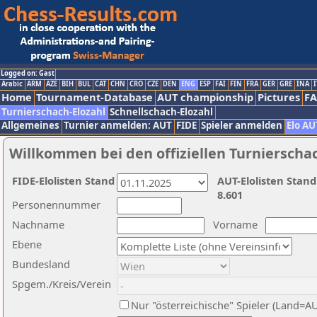
Logged on: Gast
Arabic
ARM
AZE
BIH
BUL
CAT
CHN
CRO
CZE
DEN
ENG
ESP
FAI
FIN
FRA
GER
GRE
INA
I
Home
Tournament-Database
AUT championship
Pictures
F
Turnierschach-Elozahl
Schnellschach-Elozahl
Allgemeines
Turnier anmelden: AUT
FIDE
Spieler anmelden
Elo AU
Willkommen bei den offiziellen Turnierscha
FIDE-Elolisten Stand
AUT-Elolisten Stand
8.601
Personennummer
Nachname
Vorname
Ebene
Bundesland
Spgem./Kreis/Verein
Nur "österreichische" Spieler (Land=A