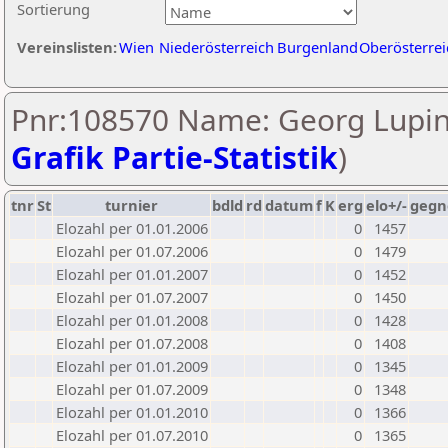
Sortierung
Vereinslisten:
Wien
Niederösterreich
Burgenland
Oberösterrei
Pnr:108570 Name: Georg Lupins
Grafik Partie-Statistik
)
tnr
St
turnier
bdld
rd
datum
f
K
erg
elo+/-
gegn
Elozahl per 01.01.2006
0
1457
Elozahl per 01.07.2006
0
1479
Elozahl per 01.01.2007
0
1452
Elozahl per 01.07.2007
0
1450
Elozahl per 01.01.2008
0
1428
Elozahl per 01.07.2008
0
1408
Elozahl per 01.01.2009
0
1345
Elozahl per 01.07.2009
0
1348
Elozahl per 01.01.2010
0
1366
Elozahl per 01.07.2010
0
1365