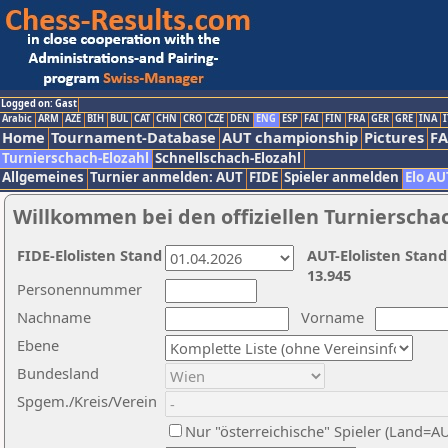
Logged on: Gast
Arabic
ARM
AZE
BIH
BUL
CAT
CHN
CRO
CZE
DEN
ENG
ESP
FAI
FIN
FRA
GER
GRE
INA
I
Home
Tournament-Database
AUT championship
Pictures
F
Turnierschach-Elozahl
Schnellschach-Elozahl
Allgemeines
Turnier anmelden: AUT
FIDE
Spieler anmelden
Elo AU
Willkommen bei den offiziellen Turnierscha
FIDE-Elolisten Stand
AUT-Elolisten Stand
13.945
Personennummer
Nachname
Vorname
Ebene
Bundesland
Spgem./Kreis/Verein
Nur "österreichische" Spieler (Land=A