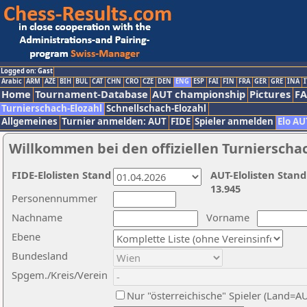
Logged on: Gast
Arabic
ARM
AZE
BIH
BUL
CAT
CHN
CRO
CZE
DEN
ENG
ESP
FAI
FIN
FRA
GER
GRE
INA
I
Home
Tournament-Database
AUT championship
Pictures
F
Turnierschach-Elozahl
Schnellschach-Elozahl
Allgemeines
Turnier anmelden: AUT
FIDE
Spieler anmelden
Elo AU
Willkommen bei den offiziellen Turnierscha
FIDE-Elolisten Stand
AUT-Elolisten Stand
13.945
Personennummer
Nachname
Vorname
Ebene
Bundesland
Spgem./Kreis/Verein
Nur "österreichische" Spieler (Land=A