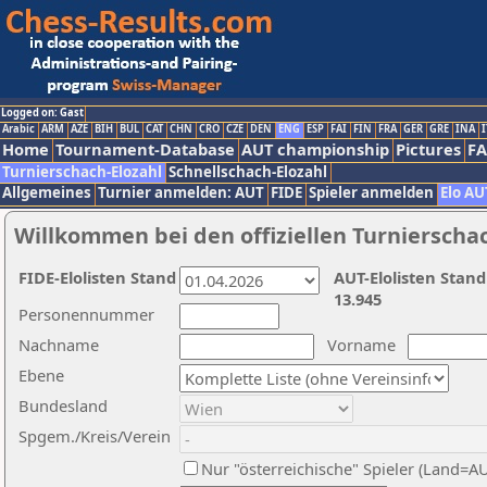
Logged on: Gast
Arabic
ARM
AZE
BIH
BUL
CAT
CHN
CRO
CZE
DEN
ENG
ESP
FAI
FIN
FRA
GER
GRE
INA
I
Home
Tournament-Database
AUT championship
Pictures
F
Turnierschach-Elozahl
Schnellschach-Elozahl
Allgemeines
Turnier anmelden: AUT
FIDE
Spieler anmelden
Elo AU
Willkommen bei den offiziellen Turnierscha
FIDE-Elolisten Stand
AUT-Elolisten Stand
13.945
Personennummer
Nachname
Vorname
Ebene
Bundesland
Spgem./Kreis/Verein
Nur "österreichische" Spieler (Land=A