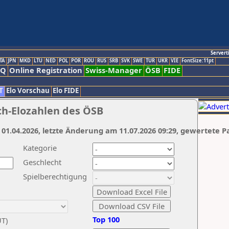
Servert
TA
JPN
MKD
LTU
NED
POL
POR
ROU
RUS
SRB
SVK
SWE
TUR
UKR
VIE
FontSize:11pt
AQ
Online Registration
Swiss-Manager
ÖSB
FIDE
T
Elo Vorschau
Elo FIDE
ch-Elozahlen des ÖSB
 01.04.2026, letzte Änderung am 11.07.2026 09:29, gewertete P
Kategorie
Geschlecht
Spielberechtigung
Top 100
UT)