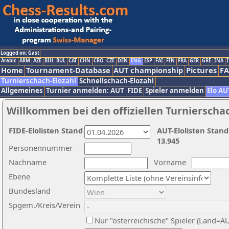
Logged on: Gast
Arabic
ARM
AZE
BIH
BUL
CAT
CHN
CRO
CZE
DEN
ENG
ESP
FAI
FIN
FRA
GER
GRE
INA
I
Home
Tournament-Database
AUT championship
Pictures
F
Turnierschach-Elozahl
Schnellschach-Elozahl
Allgemeines
Turnier anmelden: AUT
FIDE
Spieler anmelden
Elo AU
Willkommen bei den offiziellen Turnierscha
FIDE-Elolisten Stand
AUT-Elolisten Stand
13.945
Personennummer
Nachname
Vorname
Ebene
Bundesland
Spgem./Kreis/Verein
Nur "österreichische" Spieler (Land=A