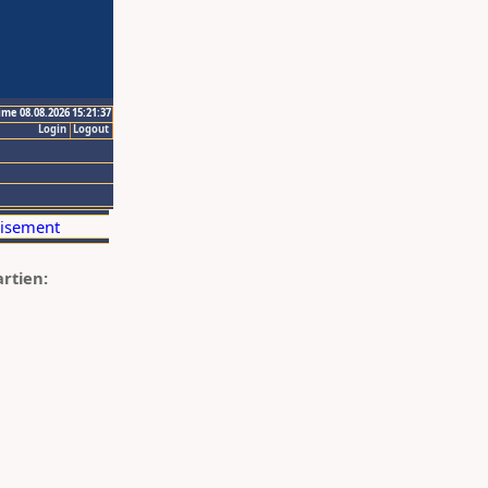
ime 08.08.2026 15:21:37
Login
Logout
artien: