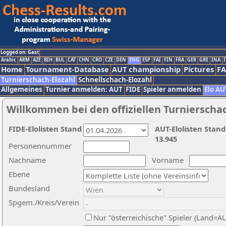
Logged on: Gast
Arabic
ARM
AZE
BIH
BUL
CAT
CHN
CRO
CZE
DEN
ENG
ESP
FAI
FIN
FRA
GER
GRE
INA
I
Home
Tournament-Database
AUT championship
Pictures
F
Turnierschach-Elozahl
Schnellschach-Elozahl
Allgemeines
Turnier anmelden: AUT
FIDE
Spieler anmelden
Elo AU
Willkommen bei den offiziellen Turnierscha
FIDE-Elolisten Stand
AUT-Elolisten Stand
13.945
Personennummer
Nachname
Vorname
Ebene
Bundesland
Spgem./Kreis/Verein
Nur "österreichische" Spieler (Land=A