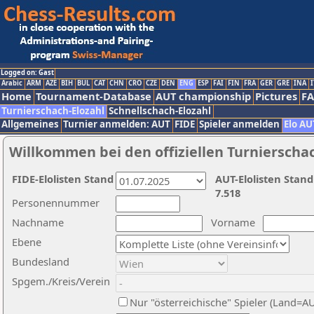
Logged on: Gast
Arabic
ARM
AZE
BIH
BUL
CAT
CHN
CRO
CZE
DEN
ENG
ESP
FAI
FIN
FRA
GER
GRE
INA
I
Home
Tournament-Database
AUT championship
Pictures
F
Turnierschach-Elozahl
Schnellschach-Elozahl
Allgemeines
Turnier anmelden: AUT
FIDE
Spieler anmelden
Elo AU
Willkommen bei den offiziellen Turnierscha
FIDE-Elolisten Stand
AUT-Elolisten Stand
7.518
Personennummer
Nachname
Vorname
Ebene
Bundesland
Spgem./Kreis/Verein
Nur "österreichische" Spieler (Land=A