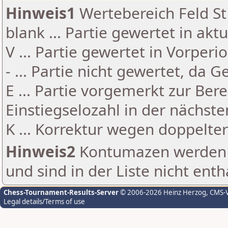
Hinweis1
Wertebereich Feld St 
blank ... Partie gewertet in akt
V ... Partie gewertet in Vorperi
- ... Partie nicht gewertet, da 
E ... Partie vorgemerkt zur Be
Einstiegselozahl in der nächst
K ... Korrektur wegen doppelt
Hinweis2
Kontumazen werden g
und sind in der Liste nicht enth
Chess-Tournament-Results-Server
© 2006-2026 Heinz Herzog
, CMS-
Legal details/Terms of use