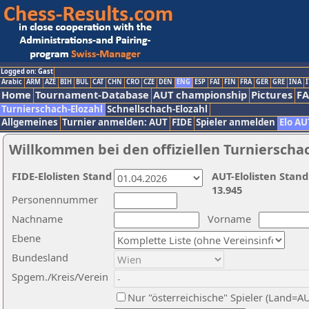
Logged on: Gast
Arabic
ARM
AZE
BIH
BUL
CAT
CHN
CRO
CZE
DEN
ENG
ESP
FAI
FIN
FRA
GER
GRE
INA
I
Home
Tournament-Database
AUT championship
Pictures
F
Turnierschach-Elozahl
Schnellschach-Elozahl
Allgemeines
Turnier anmelden: AUT
FIDE
Spieler anmelden
Elo AU
Willkommen bei den offiziellen Turnierscha
FIDE-Elolisten Stand
AUT-Elolisten Stand
13.945
Personennummer
Nachname
Vorname
Ebene
Bundesland
Spgem./Kreis/Verein
Nur "österreichische" Spieler (Land=A