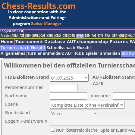
Logged on: Gast
Arabic
ARM
AZE
BIH
BUL
CAT
CHN
CRO
CZE
DEN
ENG
ESP
FAI
FIN
FRA
GER
GRE
INA
I
Home
Tournament-Database
AUT championship
Pictures
F
Turnierschach-Elozahl
Schnellschach-Elozahl
Allgemeines
Turnier anmelden: AUT
FIDE
Spieler anmelden
Elo AU
Willkommen bei den offiziellen Turnierscha
FIDE-Elolisten Stand
AUT-Elolisten Stand
7.518
Personennummer
Nachname
Vorname
Ebene
Bundesland
Spgem./Kreis/Verein
Nur "österreichische" Spieler (Land=A