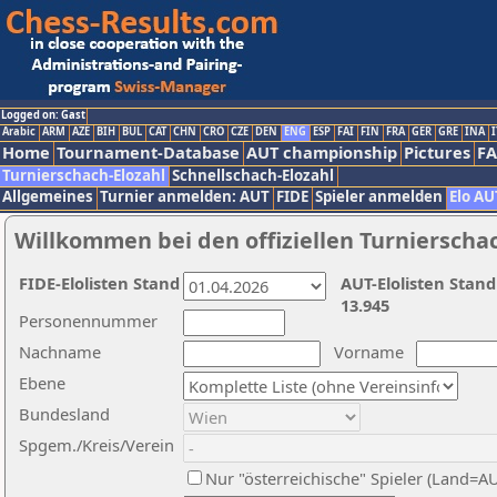
Logged on: Gast
Arabic
ARM
AZE
BIH
BUL
CAT
CHN
CRO
CZE
DEN
ENG
ESP
FAI
FIN
FRA
GER
GRE
INA
I
Home
Tournament-Database
AUT championship
Pictures
F
Turnierschach-Elozahl
Schnellschach-Elozahl
Allgemeines
Turnier anmelden: AUT
FIDE
Spieler anmelden
Elo AU
Willkommen bei den offiziellen Turnierscha
FIDE-Elolisten Stand
AUT-Elolisten Stand
13.945
Personennummer
Nachname
Vorname
Ebene
Bundesland
Spgem./Kreis/Verein
Nur "österreichische" Spieler (Land=A