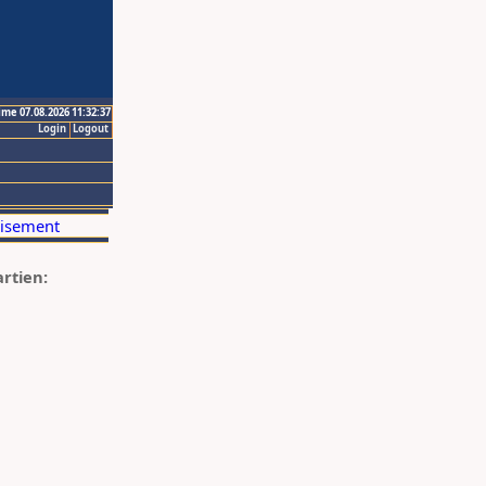
ime 07.08.2026 11:32:37
Login
Logout
artien: