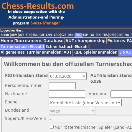
Logged on: Gast
Arabic
ARM
AZE
BIH
BUL
CAT
CHN
CRO
CZE
DEN
ENG
ESP
FAI
FIN
FRA
GER
GRE
INA
I
Home
Tournament-Database
AUT championship
Pictures
F
Turnierschach-Elozahl
Schnellschach-Elozahl
Allgemeines
Turnier anmelden: AUT
FIDE
Spieler anmelden
Elo AU
Willkommen bei den offiziellen Turnierscha
FIDE-Elolisten Stand
AUT-Elolisten Stand
6.936
Personennummer
Nachname
Vorname
Ebene
Bundesland
Spgem./Kreis/Verein
Nur "österreichische" Spieler (Land=A