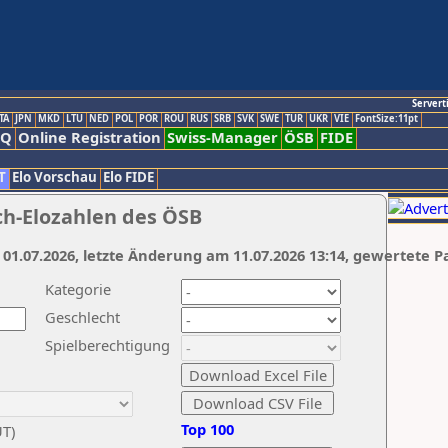
Servert
TA
JPN
MKD
LTU
NED
POL
POR
ROU
RUS
SRB
SVK
SWE
TUR
UKR
VIE
FontSize:11pt
AQ
Online Registration
Swiss-Manager
ÖSB
FIDE
T
Elo Vorschau
Elo FIDE
ch-Elozahlen des ÖSB
 01.07.2026, letzte Änderung am 11.07.2026 13:14, gewertete P
Kategorie
Geschlecht
Spielberechtigung
Top 100
UT)