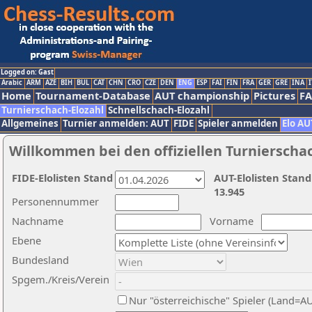
Logged on: Gast
Arabic
ARM
AZE
BIH
BUL
CAT
CHN
CRO
CZE
DEN
ENG
ESP
FAI
FIN
FRA
GER
GRE
INA
I
Home
Tournament-Database
AUT championship
Pictures
F
Turnierschach-Elozahl
Schnellschach-Elozahl
Allgemeines
Turnier anmelden: AUT
FIDE
Spieler anmelden
Elo AU
Willkommen bei den offiziellen Turnierscha
FIDE-Elolisten Stand
AUT-Elolisten Stand
13.945
Personennummer
Nachname
Vorname
Ebene
Bundesland
Spgem./Kreis/Verein
Nur "österreichische" Spieler (Land=A