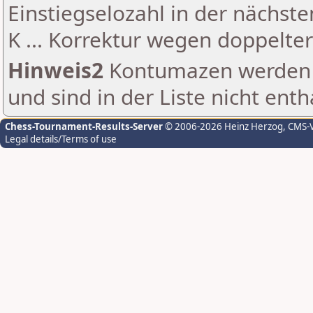
Einstiegselozahl in der nächst
K ... Korrektur wegen doppelt
Hinweis2
Kontumazen werden g
und sind in der Liste nicht enth
Chess-Tournament-Results-Server
© 2006-2026 Heinz Herzog
, CMS-
Legal details/Terms of use