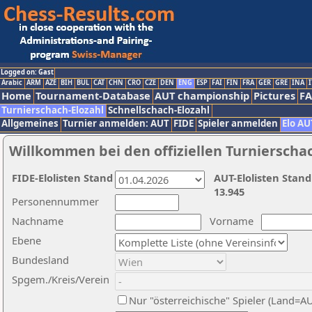
Logged on: Gast
Arabic
ARM
AZE
BIH
BUL
CAT
CHN
CRO
CZE
DEN
ENG
ESP
FAI
FIN
FRA
GER
GRE
INA
I
Home
Tournament-Database
AUT championship
Pictures
F
Turnierschach-Elozahl
Schnellschach-Elozahl
Allgemeines
Turnier anmelden: AUT
FIDE
Spieler anmelden
Elo AU
Willkommen bei den offiziellen Turnierscha
FIDE-Elolisten Stand
AUT-Elolisten Stand
13.945
Personennummer
Nachname
Vorname
Ebene
Bundesland
Spgem./Kreis/Verein
Nur "österreichische" Spieler (Land=A