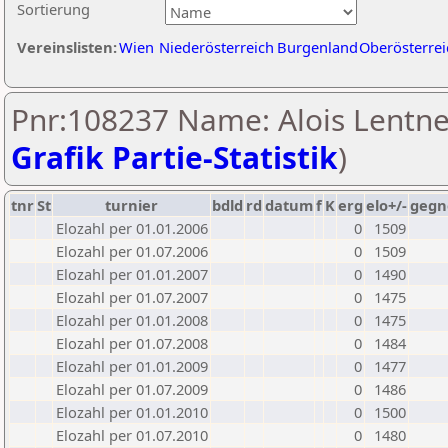
Sortierung
Vereinslisten:
Wien
Niederösterreich
Burgenland
Oberösterrei
Pnr:108237 Name: Alois Lentne
Grafik Partie-Statistik
)
tnr
St
turnier
bdld
rd
datum
f
K
erg
elo+/-
gegn
Elozahl per 01.01.2006
0
1509
Elozahl per 01.07.2006
0
1509
Elozahl per 01.01.2007
0
1490
Elozahl per 01.07.2007
0
1475
Elozahl per 01.01.2008
0
1475
Elozahl per 01.07.2008
0
1484
Elozahl per 01.01.2009
0
1477
Elozahl per 01.07.2009
0
1486
Elozahl per 01.01.2010
0
1500
Elozahl per 01.07.2010
0
1480