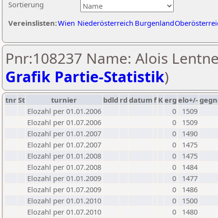
Sortierung
Vereinslisten:
Wien
Niederösterreich
Burgenland
Oberösterrei
Pnr:108237 Name: Alois Lentne
Grafik Partie-Statistik
)
tnr
St
turnier
bdld
rd
datum
f
K
erg
elo+/-
gegn
Elozahl per 01.01.2006
0
1509
Elozahl per 01.07.2006
0
1509
Elozahl per 01.01.2007
0
1490
Elozahl per 01.07.2007
0
1475
Elozahl per 01.01.2008
0
1475
Elozahl per 01.07.2008
0
1484
Elozahl per 01.01.2009
0
1477
Elozahl per 01.07.2009
0
1486
Elozahl per 01.01.2010
0
1500
Elozahl per 01.07.2010
0
1480