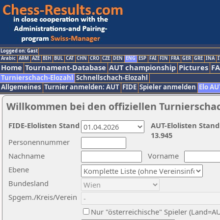
Logged on: Gast
Arabic
ARM
AZE
BIH
BUL
CAT
CHN
CRO
CZE
DEN
ENG
ESP
FAI
FIN
FRA
GER
GRE
INA
I
Home
Tournament-Database
AUT championship
Pictures
F
Turnierschach-Elozahl
Schnellschach-Elozahl
Allgemeines
Turnier anmelden: AUT
FIDE
Spieler anmelden
Elo AU
Willkommen bei den offiziellen Turnierscha
FIDE-Elolisten Stand
AUT-Elolisten Stand
13.945
Personennummer
Nachname
Vorname
Ebene
Bundesland
Spgem./Kreis/Verein
Nur "österreichische" Spieler (Land=A