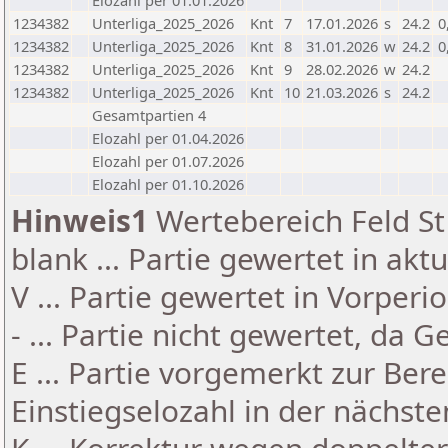
Elozahl per 01.01.2026
1234382
Unterliga_2025_2026
Knt
7
17.01.2026
s
24.2
0
1234382
Unterliga_2025_2026
Knt
8
31.01.2026
w
24.2
0
1234382
Unterliga_2025_2026
Knt
9
28.02.2026
w
24.2
1234382
Unterliga_2025_2026
Knt
10
21.03.2026
s
24.2
Gesamtpartien 4
Elozahl per 01.04.2026
Elozahl per 01.07.2026
Elozahl per 01.10.2026
Hinweis1
Wertebereich Feld St 
blank ... Partie gewertet in akt
V ... Partie gewertet in Vorperi
- ... Partie nicht gewertet, da 
E ... Partie vorgemerkt zur Be
Einstiegselozahl in der nächst