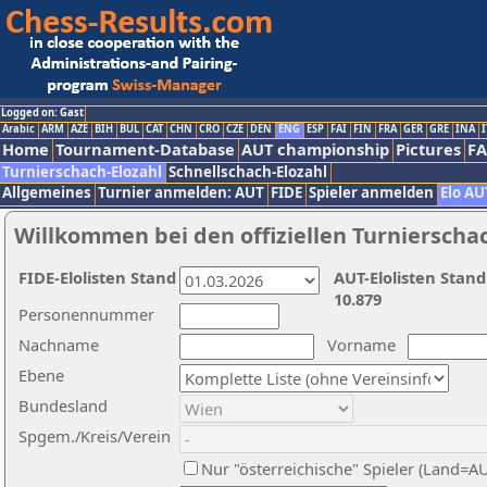
Logged on: Gast
Arabic
ARM
AZE
BIH
BUL
CAT
CHN
CRO
CZE
DEN
ENG
ESP
FAI
FIN
FRA
GER
GRE
INA
I
Home
Tournament-Database
AUT championship
Pictures
F
Turnierschach-Elozahl
Schnellschach-Elozahl
Allgemeines
Turnier anmelden: AUT
FIDE
Spieler anmelden
Elo AU
Willkommen bei den offiziellen Turnierscha
FIDE-Elolisten Stand
AUT-Elolisten Stand
10.879
Personennummer
Nachname
Vorname
Ebene
Bundesland
Spgem./Kreis/Verein
Nur "österreichische" Spieler (Land=A