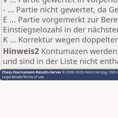
- ... Partie nicht gewertet, da 
E ... Partie vorgemerkt zur Be
Einstiegselozahl in der nächst
K ... Korrektur wegen doppelt
Hinweis2
Kontumazen werden g
und sind in der Liste nicht enth
Chess-Tournament-Results-Server
© 2006-2026 Heinz Herzog
, CMS-
Legal details/Terms of use