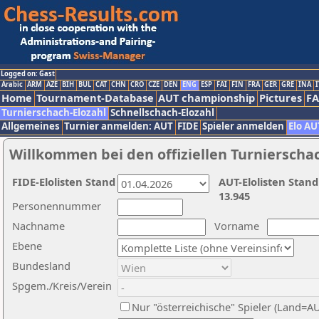
Logged on: Gast
Arabic
ARM
AZE
BIH
BUL
CAT
CHN
CRO
CZE
DEN
ENG
ESP
FAI
FIN
FRA
GER
GRE
INA
I
Home
Tournament-Database
AUT championship
Pictures
F
Turnierschach-Elozahl
Schnellschach-Elozahl
Allgemeines
Turnier anmelden: AUT
FIDE
Spieler anmelden
Elo AU
Willkommen bei den offiziellen Turnierscha
FIDE-Elolisten Stand
AUT-Elolisten Stand
13.945
Personennummer
Nachname
Vorname
Ebene
Bundesland
Spgem./Kreis/Verein
Nur "österreichische" Spieler (Land=A