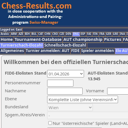
Logged on: Gast
Arabic
ARM
AZE
BIH
BUL
CAT
CHN
CRO
CZE
DEN
ENG
ESP
FAI
FIN
FRA
GER
GRE
INA
I
Home
Tournament-Database
AUT championship
Pictures
F
Turnierschach-Elozahl
Schnellschach-Elozahl
Allgemeines
Turnier anmelden: AUT
FIDE
Spieler anmelden
Elo AU
Willkommen bei den offiziellen Turnierscha
FIDE-Elolisten Stand
AUT-Elolisten Stand
13.945
Personennummer
Nachname
Vorname
Ebene
Bundesland
Spgem./Kreis/Verein
Nur "österreichische" Spieler (Land=A