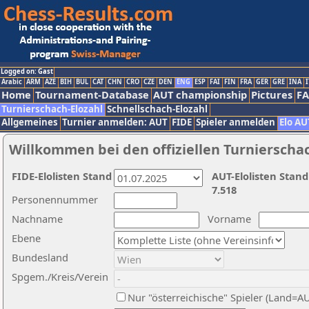
Logged on: Gast
Arabic
ARM
AZE
BIH
BUL
CAT
CHN
CRO
CZE
DEN
ENG
ESP
FAI
FIN
FRA
GER
GRE
INA
I
Home
Tournament-Database
AUT championship
Pictures
F
Turnierschach-Elozahl
Schnellschach-Elozahl
Allgemeines
Turnier anmelden: AUT
FIDE
Spieler anmelden
Elo AU
Willkommen bei den offiziellen Turnierscha
FIDE-Elolisten Stand
AUT-Elolisten Stand
7.518
Personennummer
Nachname
Vorname
Ebene
Bundesland
Spgem./Kreis/Verein
Nur "österreichische" Spieler (Land=A