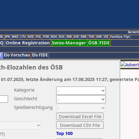
Servert
TA
JPN
MKD
LTU
NED
POL
POR
ROU
RUS
SRB
SVK
SWE
TUR
UKR
VIE
FontSize:11pt
AQ
Online Registration
Swiss-Manager
ÖSB
FIDE
T
Elo Vorschau
Elo FIDE
ch-Elozahlen des ÖSB
 01.07.2025, letzte Änderung am 17.08.2025 11:27, gewertete P
Kategorie
Geschlecht
Spielberechtigung
Top 100
UT)