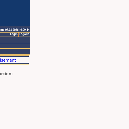
ime 07.08.2026 19:09:44
Login
Logout
artien: